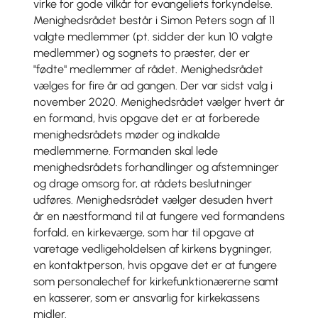
virke for gode vilkår for evangeliets forkyndelse.
Menighedsrådet består i Simon Peters sogn af 11
valgte medlemmer (pt. sidder der kun 10 valgte
medlemmer) og sognets to præster, der er
"fødte" medlemmer af rådet. Menighedsrådet
vælges for fire år ad gangen. Der var sidst valg i
november 2020. Menighedsrådet vælger hvert år
en formand, hvis opgave det er at forberede
menighedsrådets møder og indkalde
medlemmerne. Formanden skal lede
menighedsrådets forhandlinger og afstemninger
og drage omsorg for, at rådets beslutninger
udføres. Menighedsrådet vælger desuden hvert
år en næstformand til at fungere ved formandens
forfald, en kirkeværge, som har til opgave at
varetage vedligeholdelsen af kirkens bygninger,
en kontaktperson, hvis opgave det er at fungere
som personalechef for kirkefunktionærerne samt
en kasserer, som er ansvarlig for kirkekassens
midler.