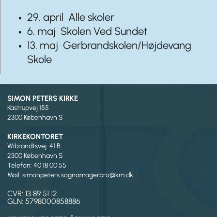
29. april Alle skoler
6. maj Skolen Ved Sundet
13. maj Gerbrandskolen/Højdevang
Skole
SIMON PETERS KIRKE
Kastrupvej 155
2300 København S
KIRKEKONTORET
Wibrandtsvej 41 B
2300 København S
Telefon: 40 18 00 55
Mail: simonpeters.sognamagerbro@km.dk
CVR: 13 89 51 12
GLN: 5798000858886