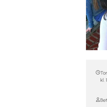
To
kl.
Bet