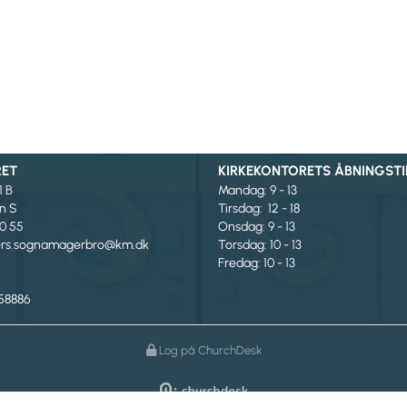
RET
KIRKEKONTORETS ÅBNINGSTI
1 B
Mandag
: 9 - 13
n S
Tirsdag: 12 - 18
00 55
Onsdag: 9 - 13
ters.sognamagerbro@km.dk
Torsdag: 10 - 13
Fredag: 10 - 13
58886
Log på ChurchDesk