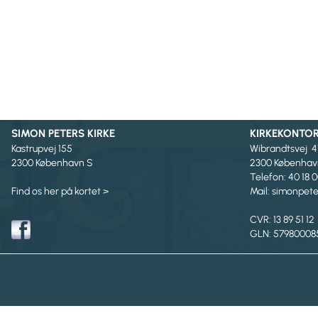
SIMON PETERS KIRKE
KIRKEKONTO
Kastrupvej 155
Wibrandtsvej 4
2300 København S
2300 Københav
Telefon: 40 18 
Find os her på kortet >
Mail: simonpe
CVR: 13 89 51 12
GLN: 57980008