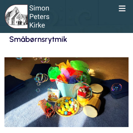
Småbørnsrytmik