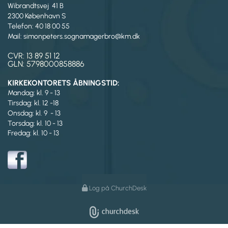
Wibrandtsvej 41 B
2300 København S
Telefon: 40 18 00 55
Mail: simonpeters.sognamagerbro@km.dk
CVR: 13 89 51 12
GLN: 5798000858886
KIRKEKONTORETS ÅBNINGSTID:
Mandag: kl. 9 - 13
Tirsdag:
kl. 12 -18
Onsdag: kl. 9 - 13
Torsdag: kl. 10 - 13
Fredag: kl. 10 - 13
Log på ChurchDesk