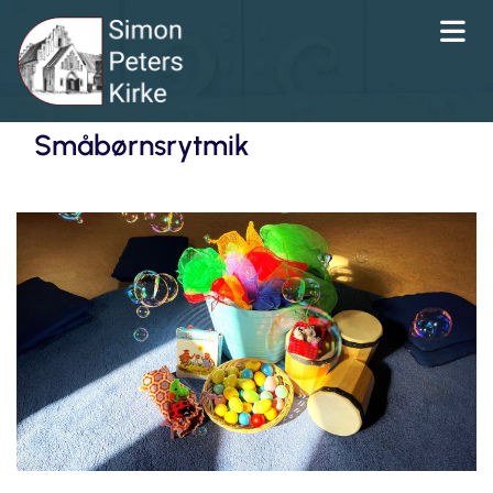
Småbørnsrytmik