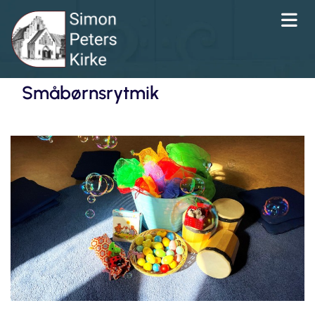
Småbørnsrytmik