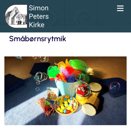
Småbørnsrytmik