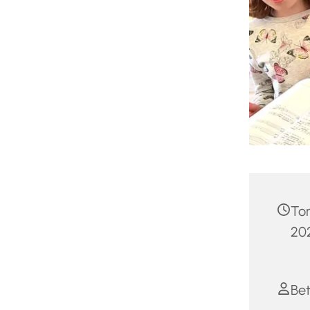
To
202
Bet