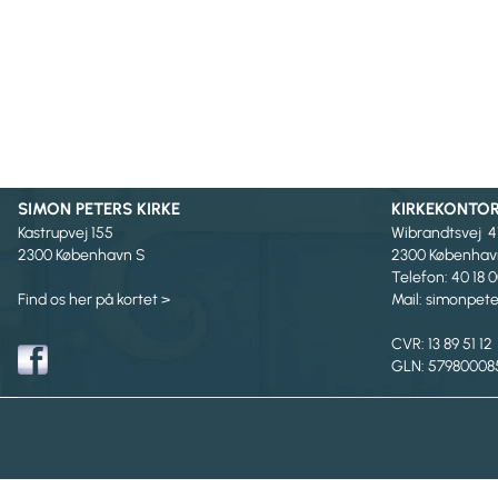
SIMON PETERS KIRKE
KIRKEKONTO
Kastrupvej 155
Wibrandtsvej 4
2300 København S
2300 Københav
Telefon: 40 18 
Find os her på kortet >
Mail: simonpe
CVR: 13 89 51 12
GLN: 57980008