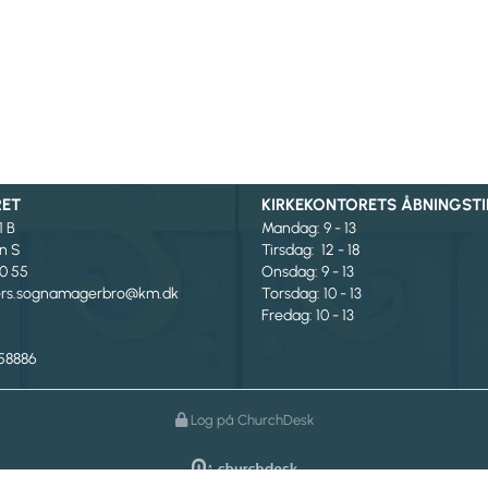
RET
KIRKEKONTORETS ÅBNINGSTI
1 B
Mandag
: 9 - 13
n S
Tirsdag: 12 - 18
00 55
Onsdag: 9 - 13
ters.sognamagerbro@km.dk
Torsdag: 10 - 13
Fredag: 10 - 13
58886
Log på ChurchDesk