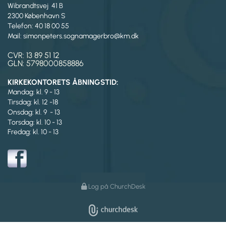
Wibrandtsvej 41 B
2300 København S
Telefon: 40 18 00 55
Mail: simonpeters.sognamagerbro@km.dk
CVR: 13 89 51 12
GLN: 5798000858886
KIRKEKONTORETS ÅBNINGSTID:
Mandag: kl. 9 - 13
Tirsdag:
kl. 12 -18
Onsdag: kl. 9 - 13
Torsdag: kl. 10 - 13
Fredag: kl. 10 - 13
Log på ChurchDesk