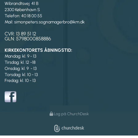
Wibrandtsvej 41 B
2300 København S
Telefon: 40 18 00 55
Mail: simonpeters.sognamagerbro@km.dk
CVR: 13 89 51 12
GLN: 5798000858886
KIRKEKONTORETS ÅBNINGSTID:
Mandag: kl. 9 - 13
Tirsdag:
kl. 12 -18
Onsdag: kl. 9 - 13
Torsdag: kl. 10 - 13
Fredag: kl. 10 - 13
Log på ChurchDesk