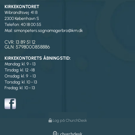
KIRKEKONTORET
Wibrandtsvej 41 B
2300 København S
Telefon: 40 18 00 55
Mail: simonpeters.sognamagerbro@km.dk
CVR: 13 89 51 12
GLN: 5798000858886
KIRKEKONTORETS ÅBNINGSTID:
Mandag: kl. 9 - 13
Tirsdag:
kl. 12 -18
Onsdag: kl. 9 - 13
Torsdag: kl. 10 - 13
Fredag: kl. 10 - 13
Log på ChurchDesk