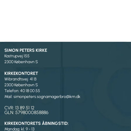
SIMON PETERS KIRKE
Kastrupvej 155
2300 København S
KIRKEKONTORET
Wibrandtsvej 41 B
2300 København S
Telefon: 40 18 00 55
Mail: simonpeters.sognamagerbro@km.dk
CVR: 13 89 51 12
GLN: 5798000858886
KIRKEKONTORETS ÅBNINGSTID:
Mandag: kl. 9 - 13