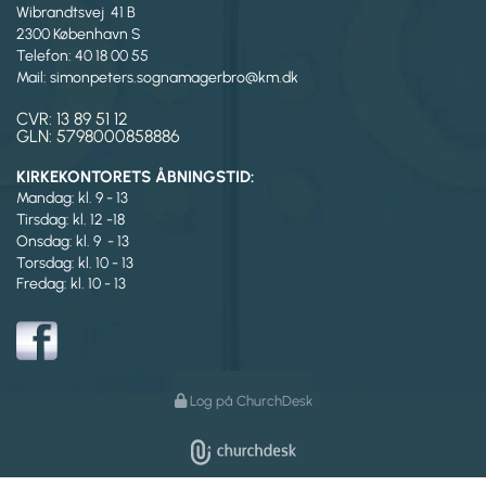
Wibrandtsvej 41 B
2300 København S
Telefon: 40 18 00 55
Mail: simonpeters.sognamagerbro@km.dk
CVR: 13 89 51 12
GLN: 5798000858886
KIRKEKONTORETS ÅBNINGSTID:
Mandag: kl. 9 - 13
Tirsdag:
kl. 12 -18
Onsdag: kl. 9 - 13
Torsdag: kl. 10 - 13
Fredag: kl. 10 - 13
Log på ChurchDesk