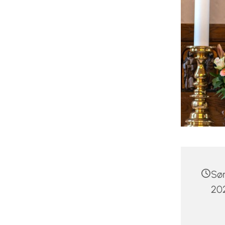
Sø
202