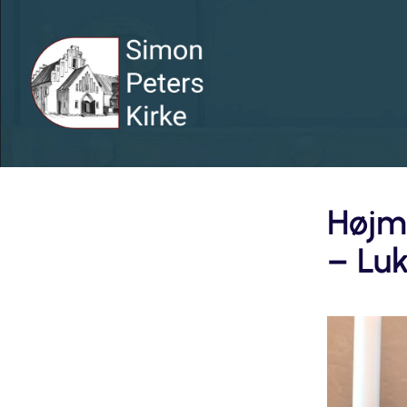
Højme
– Luk