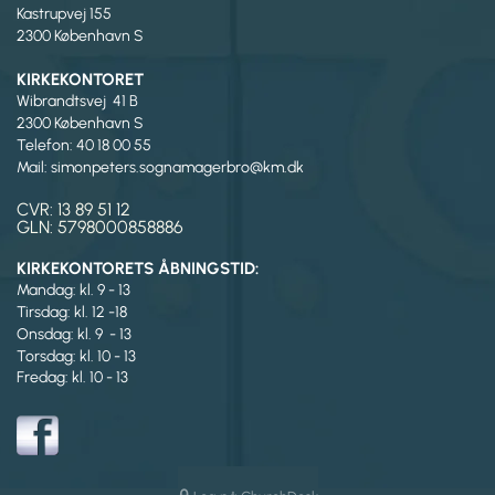
Kastrupvej 155
2300 København S
KIRKEKONTORET
Wibrandtsvej 41 B
2300 København S
Telefon: 40 18 00 55
Mail: simonpeters.sognamagerbro@km.dk
CVR: 13 89 51 12
GLN: 5798000858886
KIRKEKONTORETS ÅBNINGSTID:
Mandag: kl. 9 - 13
Tirsdag:
kl. 12 -18
Onsdag: kl. 9 - 13
Torsdag: kl. 10 - 13
Fredag: kl. 10 - 13