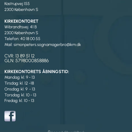
Kastrupvej 155
2300 København S
KIRKEKONTORET
Wibrandtsvej 41 B
2300 København S
Telefon: 40 18 00 55
Mail: simonpeters.sognamagerbro@km.dk
CVR: 13 89 51 12
GLN: 5798000858886
KIRKEKONTORETS ÅBNINGSTID:
Mandag: kl. 9 - 13
Tirsdag:
kl. 12 -18
Onsdag: kl. 9 - 13
Torsdag: kl. 10 - 13
Fredag: kl. 10 - 13